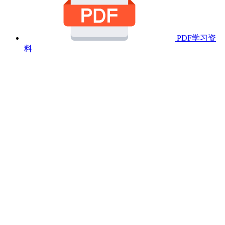
PDF学习资
料