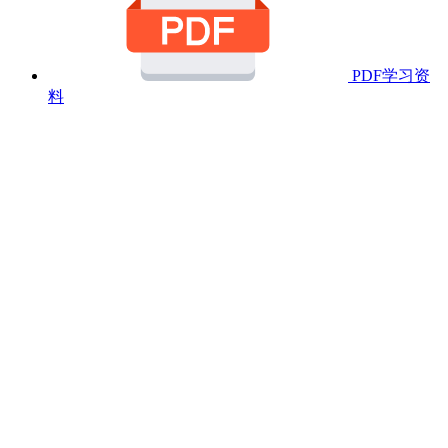
PDF学习资
料