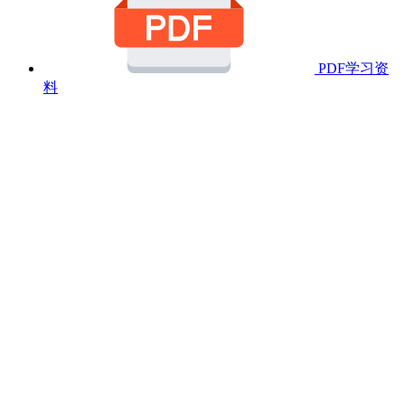
PDF学习资
料