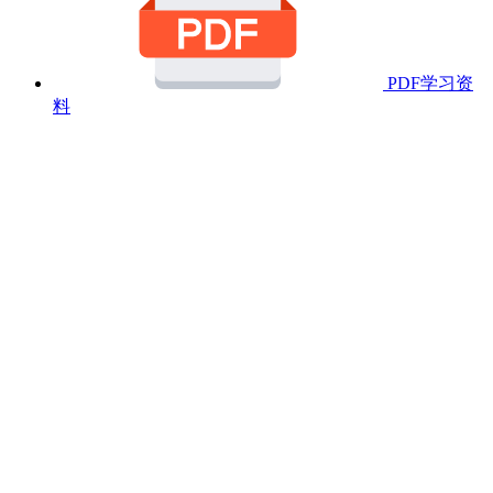
PDF学习资
料