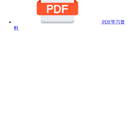
PDF学习资
料