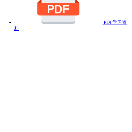
PDF学习资
料