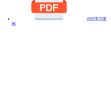
PDF学习资
料