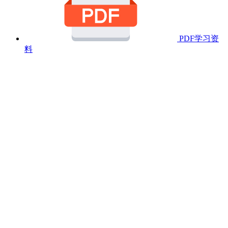
PDF学习资
料