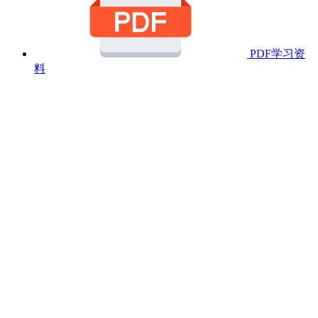
PDF学习资
料