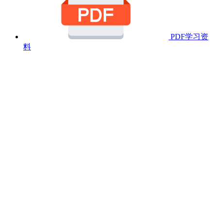
PDF学习资
料