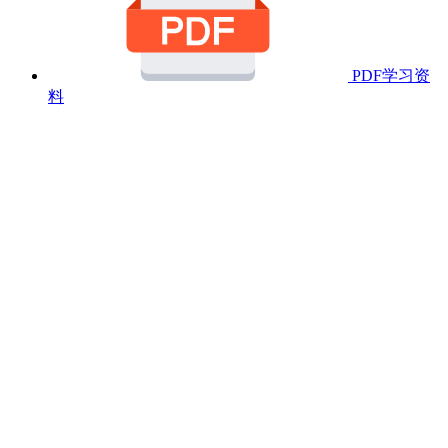
PDF学习资
料