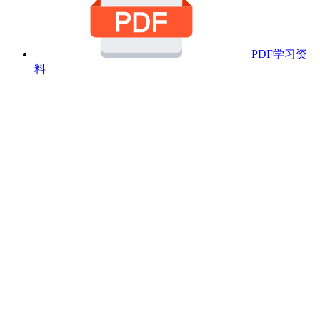
PDF学习资
料