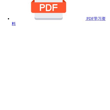
PDF学习资
料