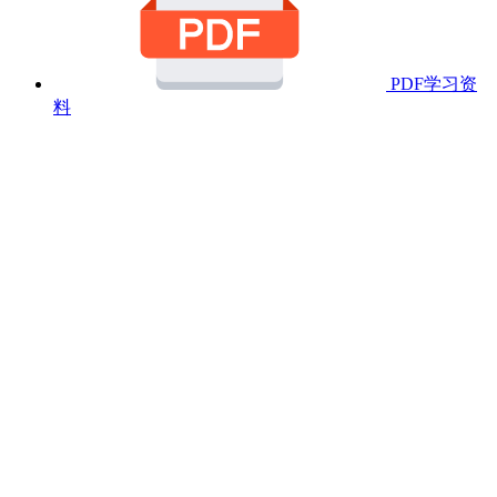
PDF学习资
料