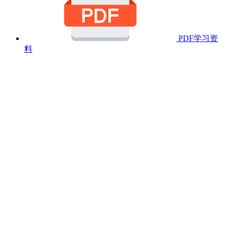
PDF学习资
料