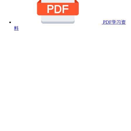
PDF学习资
料