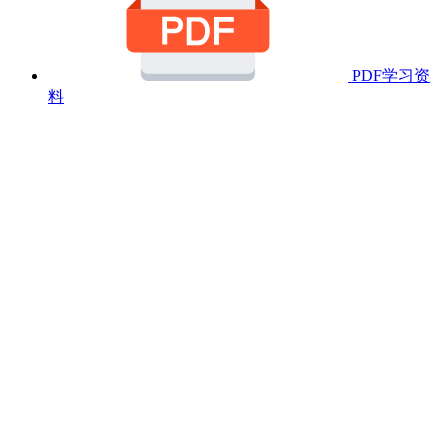
PDF学习资
料