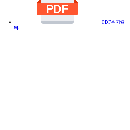
PDF学习资
料