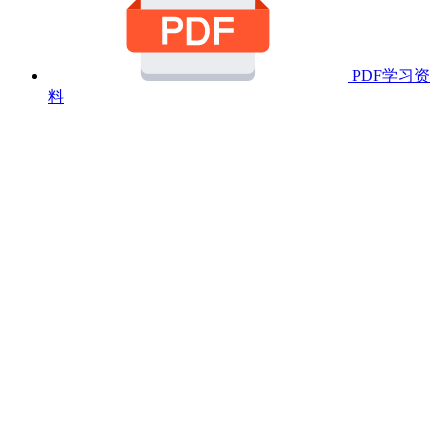
PDF学习资
料