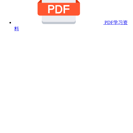
PDF学习资
料