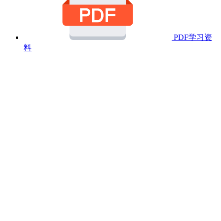
PDF学习资
料