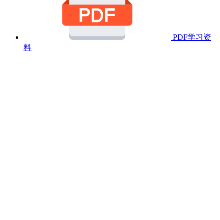
PDF学习资
料