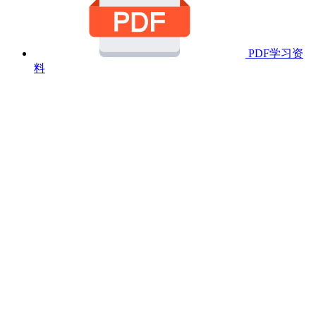
PDF学习资
料