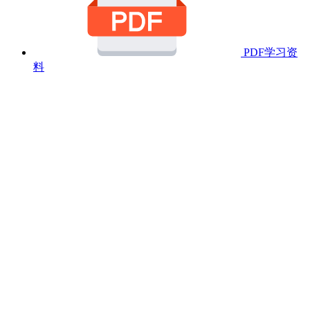
PDF学习资
料