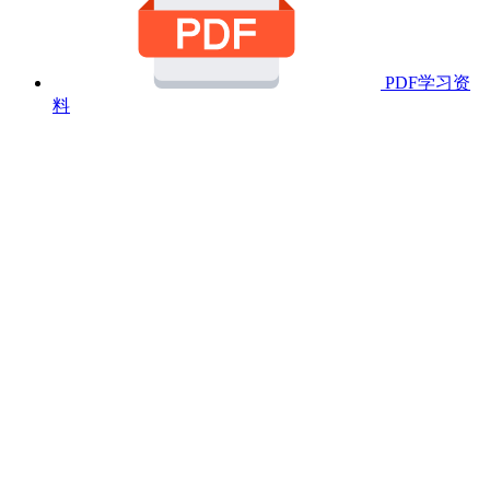
PDF学习资
料