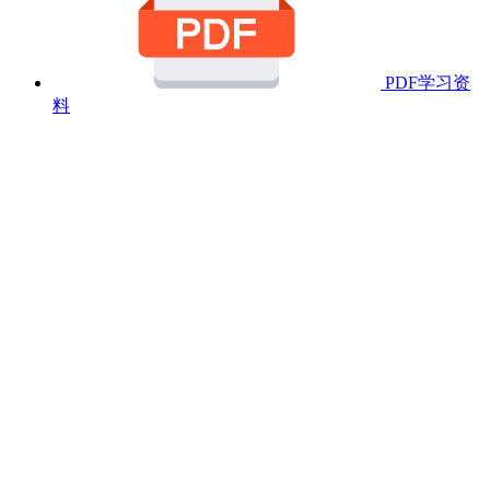
PDF学习资
料