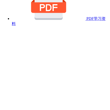
PDF学习资
料