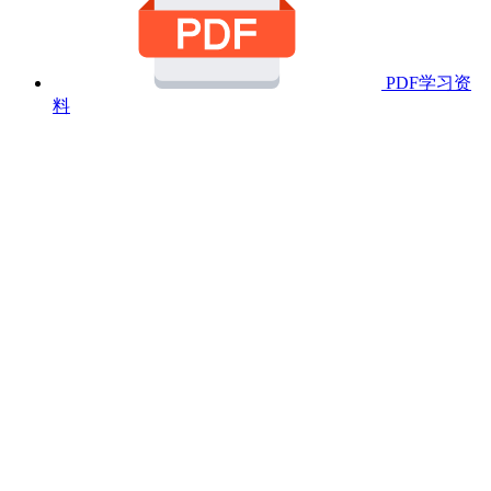
PDF学习资
料