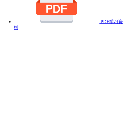
PDF学习资
料