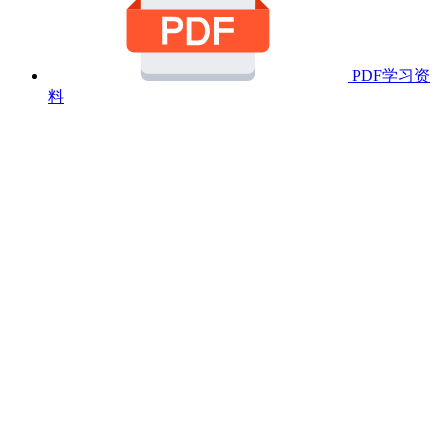
PDF学习资
料