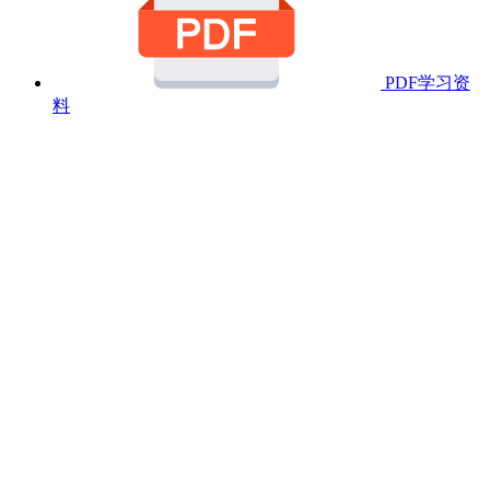
PDF学习资
料