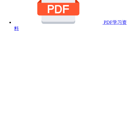
PDF学习资
料