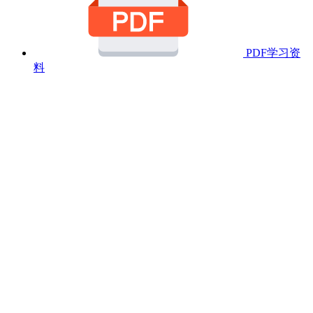
PDF学习资
料