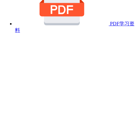
PDF学习资
料