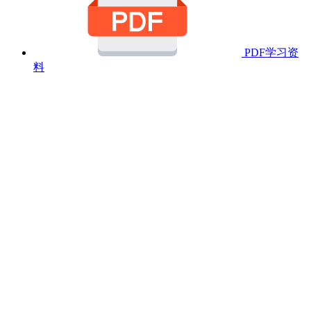
PDF学习资
料