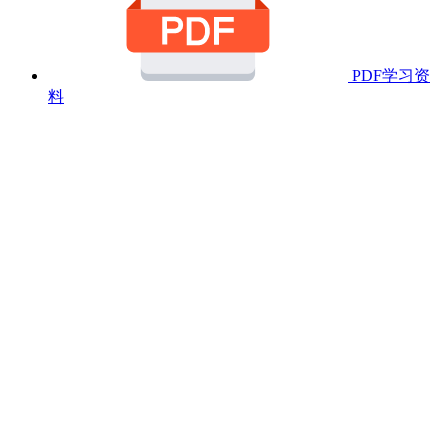
PDF学习资
料