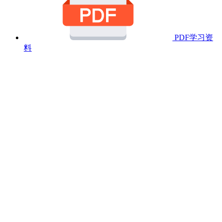
PDF学习资
料