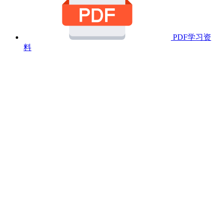
PDF学习资
料