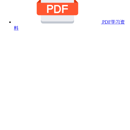
PDF学习资
料