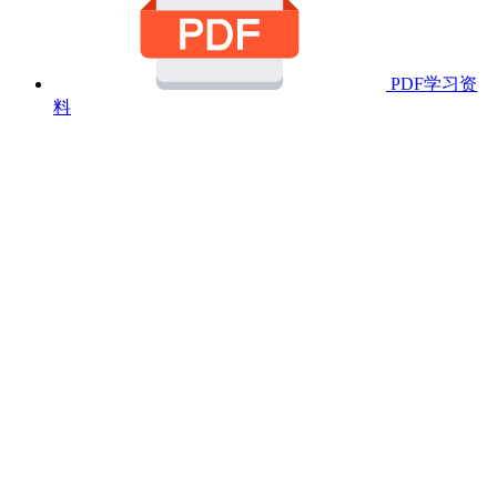
PDF学习资
料