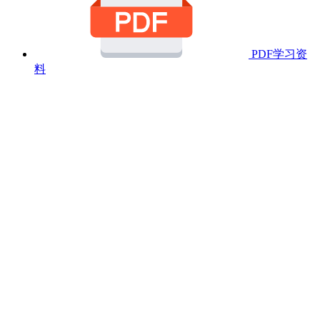
PDF学习资
料