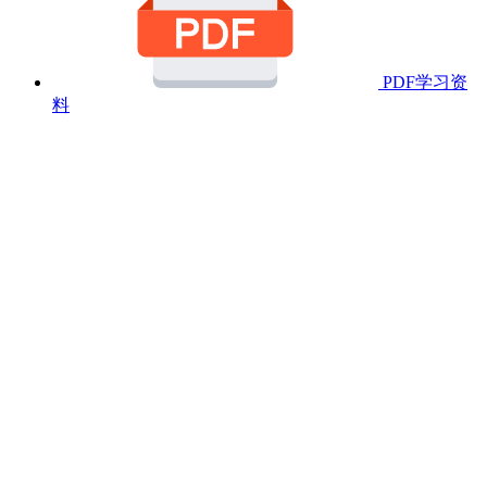
PDF学习资
料