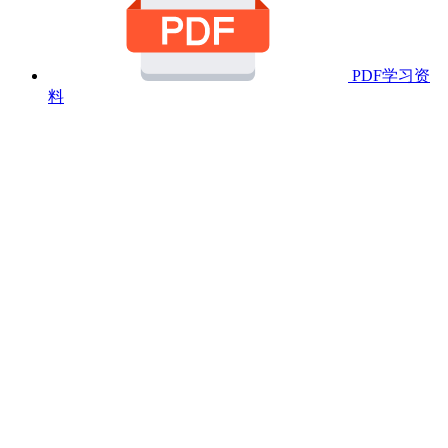
PDF学习资
料