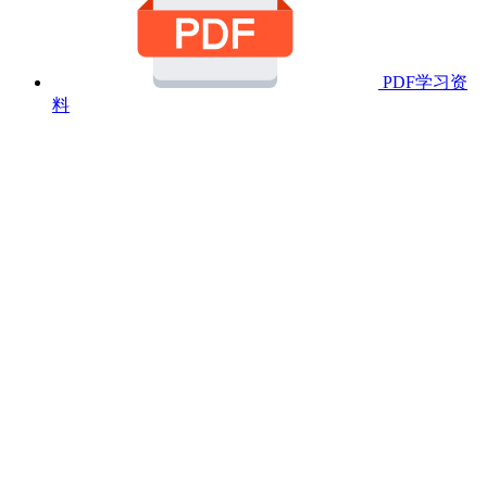
PDF学习资
料