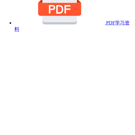
PDF学习资
料