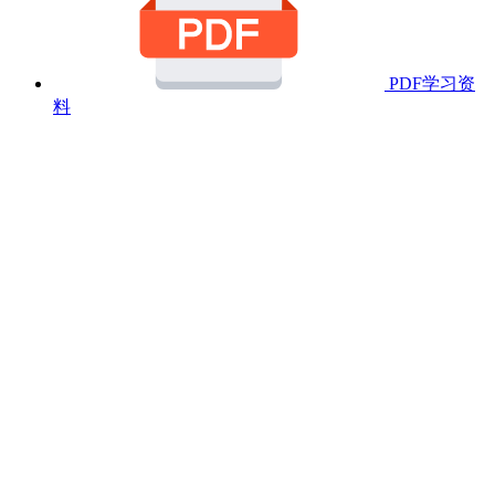
PDF学习资
料