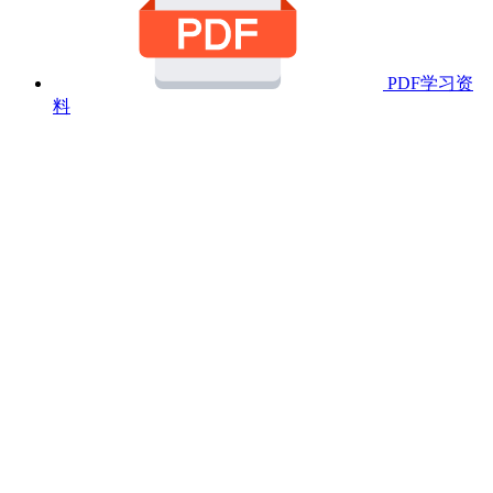
PDF学习资
料