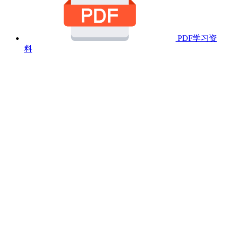
PDF学习资
料