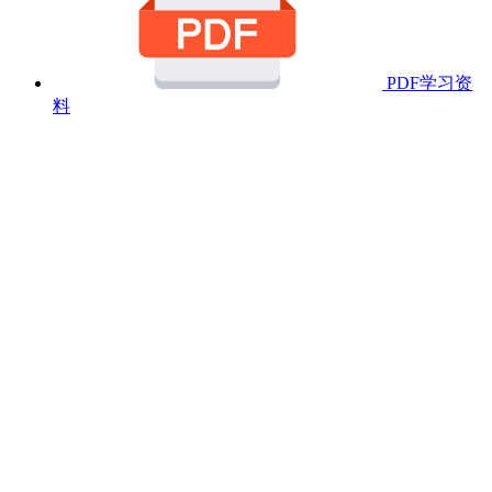
PDF学习资
料