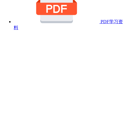
PDF学习资
料